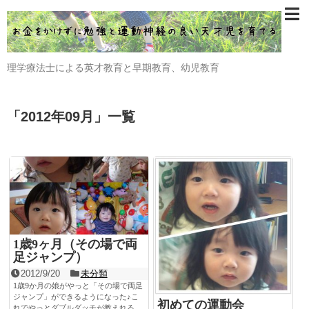
理学療法士による英才教育と早期教育、幼児教育
「
2012年09月
」
一覧
1歳9ヶ月（その場で両
足ジャンプ）
2012/9/20
未分類
1歳9か月の娘がやっと「その場で両足
ジャンプ」ができるようになった♪こ
初めての運動会
れでやっとダブルダッチが教えれる