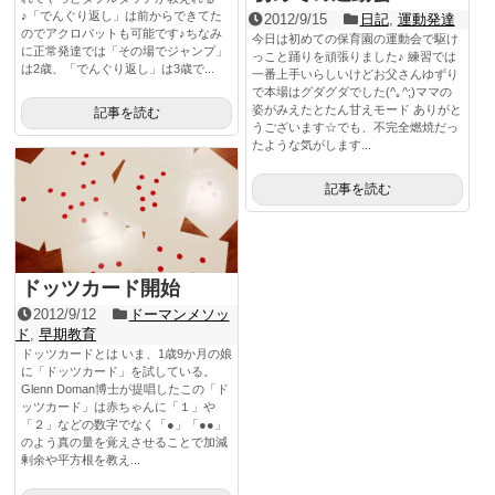
♪「でんぐり返し」は前からできてた
2012/9/15
日記
,
運動発達
のでアクロバットも可能です♪ちなみ
今日は初めての保育園の運動会で駆け
に正常発達では「その場でジャンプ」
っこと踊りを頑張りました♪ 練習では
は2歳、「でんぐり返し」は3歳で...
一番上手いらしいけどお父さんゆずり
で本場はグダグダでした(^｡^;)ママの
姿がみえたとたん甘えモード ありがと
記事を読む
うございます☆でも、不完全燃焼だっ
たような気がします...
記事を読む
ドッツカード開始
2012/9/12
ドーマンメソッ
ド
,
早期教育
ドッツカードとは いま、1歳9か月の娘
に「ドッツカード」を試している。
Glenn Doman博士が提唱したこの「ド
ッツカード」は赤ちゃんに「１」や
「２」などの数字でなく「●」「●●」
のよう真の量を覚えさせることで加減
剰余や平方根を教え...