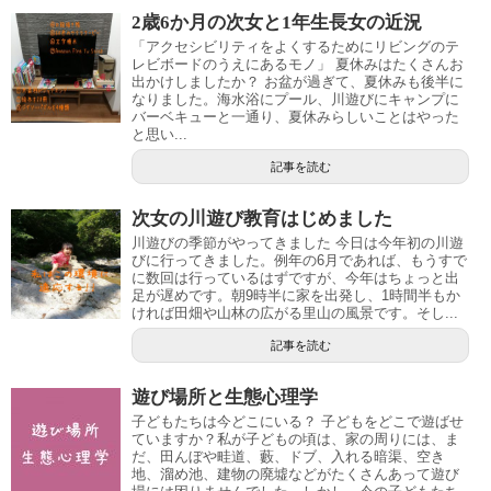
2歳6か月の次女と1年生長女の近況
「アクセシビリティをよくするためにリビングのテ
レビボードのうえにあるモノ」 夏休みはたくさんお
出かけしましたか？ お盆が過ぎて、夏休みも後半に
なりました。海水浴にプール、川遊びにキャンプに
バーベキューと一通り、夏休みらしいことはやった
と思い...
記事を読む
次女の川遊び教育はじめました
川遊びの季節がやってきました 今日は今年初の川遊
びに行ってきました。例年の6月であれば、もうすで
に数回は行っているはずですが、今年はちょっと出
足が遅めです。朝9時半に家を出発し、1時間半もか
ければ田畑や山林の広がる里山の風景です。そし...
記事を読む
遊び場所と生態心理学
子どもたちは今どこにいる？ 子どもをどこで遊ばせ
ていますか？私が子どもの頃は、家の周りには、ま
だ、田んぼや畦道、藪、ドブ、入れる暗渠、空き
地、溜め池、建物の廃墟などがたくさんあって遊び