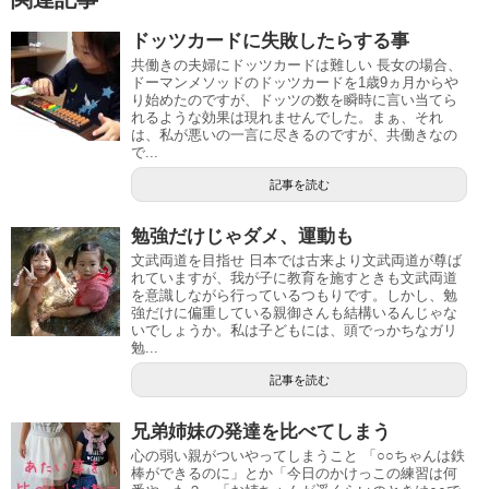
ドッツカードに失敗したらする事
共働きの夫婦にドッツカードは難しい 長女の場合、
ドーマンメソッドのドッツカードを1歳9ヵ月からや
り始めたのですが、ドッツの数を瞬時に言い当てら
れるような効果は現れませんでした。まぁ、それ
は、私が悪いの一言に尽きるのですが、共働きなの
で...
記事を読む
勉強だけじゃダメ、運動も
文武両道を目指せ 日本では古来より文武両道が尊ば
れていますが、我が子に教育を施すときも文武両道
を意識しながら行っているつもりです。しかし、勉
強だけに偏重している親御さんも結構いるんじゃな
いでしょうか。私は子どもには、頭でっかちなガリ
勉...
記事を読む
兄弟姉妹の発達を比べてしまう
心の弱い親がついやってしまうこと 「○○ちゃんは鉄
棒ができるのに」とか「今日のかけっこの練習は何