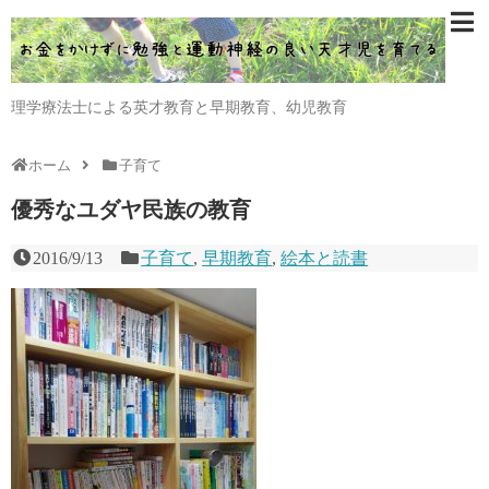
理学療法士による英才教育と早期教育、幼児教育
ホーム
子育て
優秀なユダヤ民族の教育
2016/9/13
子育て
,
早期教育
,
絵本と読書