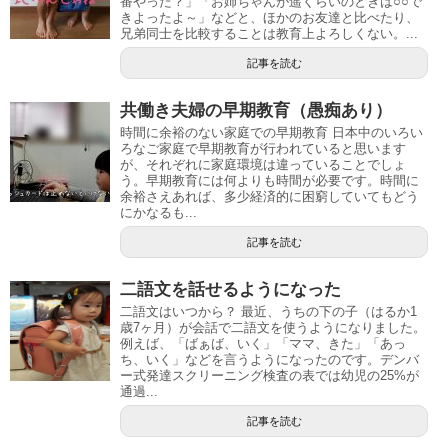
番やった？」「お姉ちゃんが遥くらいのときは○○で
きよったよ～」などと、ほかのお友達と比べたり、
兄弟同士を比較することは教育上よろしくない。...
記事を読む
共働き夫婦の早期教育（愚痴あり）
時間に余裕のない家庭での早期教育 日本中のいろい
ろなご家庭で早期教育が行われていると思います
が、それぞれに家庭環境は違っていることでしょ
う。早期教育には何よりも時間が必要です。時間に
余裕さえあれば、多少経済的に困窮していてもどう
にかなるも...
記事を読む
二語文を話せるようになった
二語文はいつから？ 最近、うちの下の子（はるか1
歳7ヶ月）が会話で二語文を使うようになりました。
例えば、「ばぁば、いく」「ママ、きた」「あっ
ち、いく」などを言うようになったのです。デンバ
ー式発達スクリーニング検査の表では幼児の25%が
通過...
記事を読む