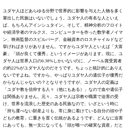
ユダヤ人ほどあらゆる分野で世界的に影響を与えた人物を多く
輩出した民族はいないでしょう。ユダヤ人の有名な人といえ
ば、もちろんアインシュタイン。そして、精神分析のフロイト
や経済学者のマルクス、コンピューターを作った数学者ノイマ
ン、映画監督のスピルバーグ、金融資本のロスチャイルドなど
挙げればきりがありません。ですからユダヤ人といえば「大富
豪」「頭が良くて優秀」というイメージがあります。現に、ユ
ダヤ人は世界人口の0.38%しかいないのに、ノーベル賞受賞者
の約22%がユダヤ人なのだそうです。ちょっと統計的にありえ
ないですよね。ですから、やっぱりユダヤ人の遺伝子が優秀だ
からなんじゃないの？となりそうですが、ユダヤ人の定義は
「ユダヤ教を信仰する人々（他にもある）」なので血や遺伝子
は関係ありません。元々、ユダヤ人は宗教や職業で迫害の受
け、世界を流浪した歴史のある民族なので、いざという時に
「持ち運べない財産よりも、常に身に着けている自分の頭や子
どもの教育」に重きを置く伝統があるようです。どんなに迫害
にあっても、無一文になっても「頭が唯一の確実な資産」だと